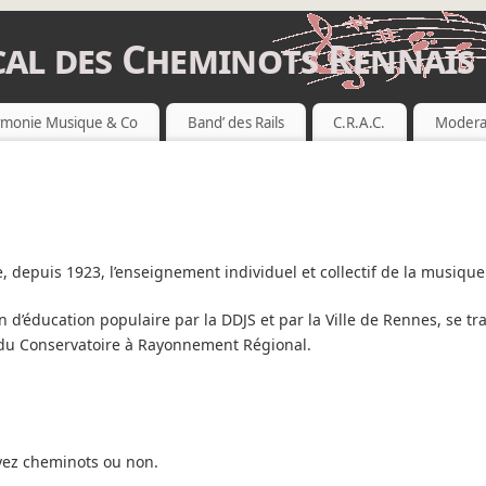
al des Cheminots Rennais
 RENNAIS
monie Musique & Co
Band’ des Rails
C.R.A.C.
Modera
 depuis 1923, l’enseignement individuel et collectif de la musique
n d’éducation populaire par la DDJS et par la Ville de Rennes, se t
 du Conservatoire à Rayonnement Régional.
oyez cheminots ou non.