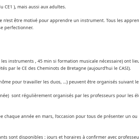
du CE1 ), mais aussi aux adultes.
ce n’est être motivé pour apprendre un instrument. Tous les appren
se perfectionner.
r les instruments , 45 min si formation musicale nécessaire) ont li
êtés par le CE des Cheminots de Bretagne (aujourd’hui le CASI).
nôme pour travailler les duos, …) peuvent être organisés suivant le
née) sont régulièrement organisés par les professeurs pour les él
ée chaque année en mars, l’occasion pour tous de présenter un ou
ants sont disponibles : jours et horaires à confirmer avec professeu