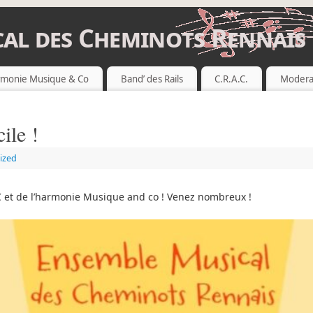
al des Cheminots Rennais
 RENNAIS
monie Musique & Co
Band’ des Rails
C.R.A.C.
Modera
ile !
ized
C et de l’harmonie Musique and co ! Venez nombreux !