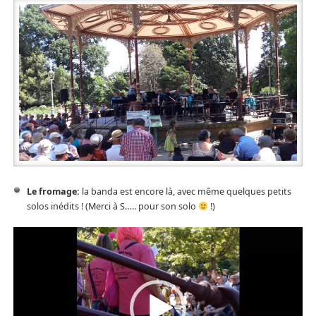
Le fromage:
la banda est encore là, avec même quelques petits
solos inédits ! (Merci à S….. pour son solo
!)
Lecteur
vidéo