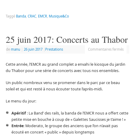
Taggé
Banda
,
CRAC
,
EMCR
,
Musique&Co
25 juin 2017: Concerts au Thabor
de
manu
|
26 juin 2017
|
Prestations
Commentaires fermés
Cette année, l’EMCR au grand complet a envahi le kiosque du jardin
du Thabor pour une série de concerts avec tous nos ensembles.
Un public nombreux venu se promener dans le parc par ce beau
soleil et qui est resté à nous écouter toute l’après-midi.
Le menu du jour:
Apéritif
: La Band’ des rails, la banda de l’EMCR nous a offert cette
petite mise en bouche à coup de « Galettes Saucisses je t’aime ! »
Entrée
: Moderato, le groupe des anciens que l’on n’avait pas
écouté en concert « public » depuis longtemps