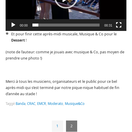
00:00
00:31
Et pour finir cette après-midi musicale, Musique & Co pour le
Dessert
!
(note de l’auteur: comme je jouais avec musique & Co, pas moyen de
prendre une photo !)
Merci à tous les musiciens, organisateurs et le public pour ce bel
après-midi qui s’est terminé par notre pique-nique habituel de fin
d’année au stade !
Taggé
Banda
,
CRAC
,
EMCR
,
Moderato
,
Musique&Co
1
2