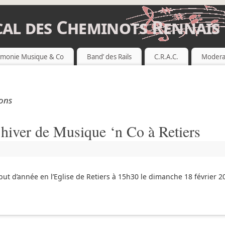
al des Cheminots Rennais
 RENNAIS
monie Musique & Co
Band’ des Rails
C.R.A.C.
Modera
ions
’hiver de Musique ‘n Co à Retiers
ut d’année en l’Eglise de Retiers à 15h30 le dimanche 18 février 2