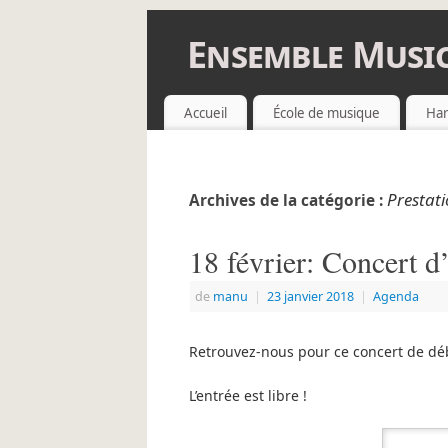
Ensemble Music
ENSEMBLE MUSICAL DES CHEMINOTS
Accueil
École de musique
Har
Prestat
Archives de la catégorie :
18 février: Concert d
de
manu
|
23 janvier 2018
|
Agenda
Retrouvez-nous pour ce concert de déb
L’entrée est libre !