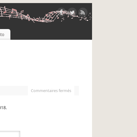
to
Commentaires fermés
018.